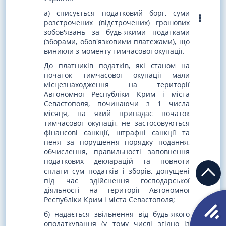
а) списується податковий борг, суми
розстрочених (відстрочених) грошових
зобов'язань за будь-якими податками
(зборами, обов'язковими платежами), що
виникли з моменту тимчасової окупації.
До платників податків, які станом на
початок тимчасової окупації мали
місцезнаходження на території
Автономної Республіки Крим і міста
Севастополя, починаючи з 1 числа
місяця, на який припадає початок
тимчасової окупації, не застосовуються
фінансові санкції, штрафні санкції та
пеня за порушення порядку подання,
обчислення, правильності заповнення
податкових декларацій та повноти
сплати сум податків і зборів, допущені
під час здійснення господарської
діяльності на території Автономної
Республіки Крим і міста Севастополя;
б) надається звільнення від будь-якого
оподаткування (у тому числі згідно із