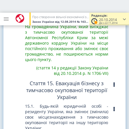
нерухоме житлове майно, загальна
площа якого перевищує показники,
встановлені
статтею 265 Податкового
Редакція:
Про створення вільної економічної зони "Крим" та про особливості здійснення економічної діяльності на тимчасово окупованій території України
кодексу України
.
20.10.2014
Закон України
від 12.08.2014
№ 1636-VII
(Увага! Попередня реда
Діє з 22.11.2014
На громадянина України, який виїжджає
з тимчасово окупованої території
Автономної Республіки Крим за межі
державного кордону України на місце
постійного проживання або змінює своє
громадянство, не поширюються норми
цього пункту.
(стаття 14 у редакції Закону України
від 20.10.2014 р. N 1706-VII)
Стаття 15. Евакуація бізнесу з
тимчасово окупованої території
України
15.1. Будь-якій юридичній особі -
резиденту України, яка змінює (змінила)
своє місцезнаходження з тимчасово
окупованої території на іншу територію
України: