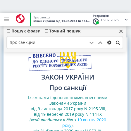
Редакція:
Про санкції
16.07.2025
Закон України
від 14.08.2014
№ 1644-VII
(Статус:
Чинний)
Пошук фрази
Точний пошук
ЗАКОН УКРАЇНИ
Про санкції
Із змінами і доповненнями, внесеними
Законами
України
від 9 листопада 2017 року N 2195-VIII
,
від 19 вересня 2019 року N 114-IX
(який вводиться в дію з
19 квітня 2020
року
)
,
від 31 березня 2020 року N 552-IX,