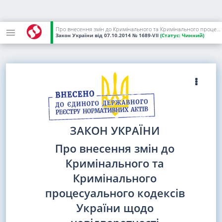
Про внесення змін до Кримінального та Кримінального процесуального кодексів України щодо невідворотності покарання за окремі злочини проти основ національної безпеки, громадської безпеки та корупційні злочини
Закон України
від 07.10.2014
№ 1689-VII
(Статус:
Чинний)
ЗАКОН УКРАЇНИ
Про внесення змін до
Кримінального та
Кримінального
процесуального кодексів
України щодо