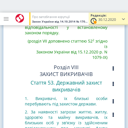
агентства, яка вчинила дії або допустила
бездіяльність, що порушує гарантії
незалежності суддів, суддів
Редакція:
Конституційного Суду України, підлягає
Про запобігання корупції
30.12.2020
притягненню до дисциплінарної
Закон України
від 14.10.2014
№ 1700-VII
(Увага! Попередня реда
відповідальності у встановленому
законом порядку.
2
(розділ VII доповнено статтею 52
згідно
із
Законом України від 15.12.2020 р. N
1079-IX)
Розділ VIII
ЗАХИСТ ВИКРИВАЧІВ
Стаття 53. Державний захист
викривачів
1. Викривачі, їх близькі особи
перебувають під захистом держави.
2. За наявності загрози життю, житлу,
здоров'ю та майну викривачів, їх
близьких осіб у зв'язку із здійсненим