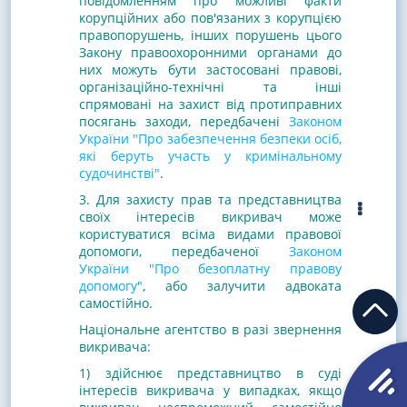
повідомленням про можливі факти
корупційних або пов'язаних з корупцією
правопорушень, інших порушень цього
Закону правоохоронними органами до
них можуть бути застосовані правові,
організаційно-технічні та інші
спрямовані на захист від протиправних
посягань заходи, передбачені
Законом
України "Про забезпечення безпеки осіб,
які беруть участь у кримінальному
судочинстві"
.
3. Для захисту прав та представництва
своїх інтересів викривач може
користуватися всіма видами правової
допомоги, передбаченої
Законом
України "Про безоплатну правову
допомогу"
, або залучити адвоката
самостійно.
Національне агентство в разі звернення
викривача:
1) здійснює представництво в суді
інтересів викривача у випадках, якщо