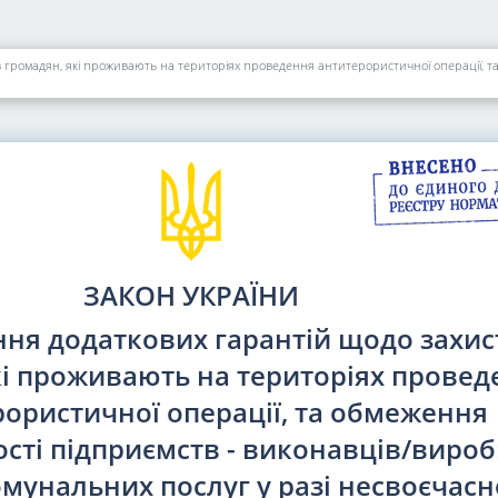
ЗАКОН УКРАЇНИ
ня додаткових гарантій щодо захис
кі проживають на територіях провед
ористичної операції, та обмеження
ості підприємств - виконавців/виро
мунальних послуг у разі несвоєчасн