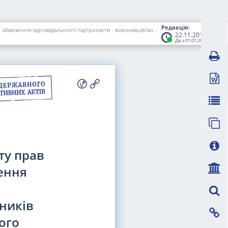
Редакція:
Про встановлення додаткових гарантій щодо захисту прав громадян, які проживають на територіях проведення антитерористичної операції, та обмеження відповідальності підприємств - виконавців/виробників житлово-комунальних послуг у разі несвоєчасного здійснення платежів за спожиті енергетичні ресурси
22.11.2018
Діє з 01.01.2019
ту прав
ення
бників
ого