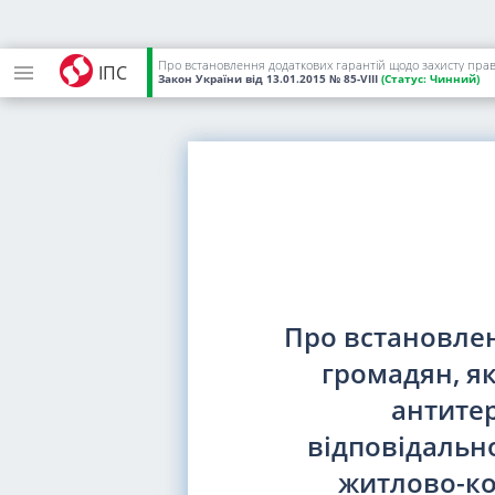
ІПС
Закон України
від 13.01.2015
№ 85-VIII
(Статус:
Чинний)
Про встановлен
громадян, я
антитер
відповідальн
житлово-ко