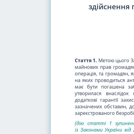
здійснення 
Стаття 1.
Метою цього За
майнових прав громадян
операція, та громадян, я
на яких проводиться ан
має бути погашена заб
утворилася внаслідок 
додаткові гарантії зах
зазначених обставин, д
зареєстрованого безробі
(дію статті 1 зупинен
із
Законами
України від 