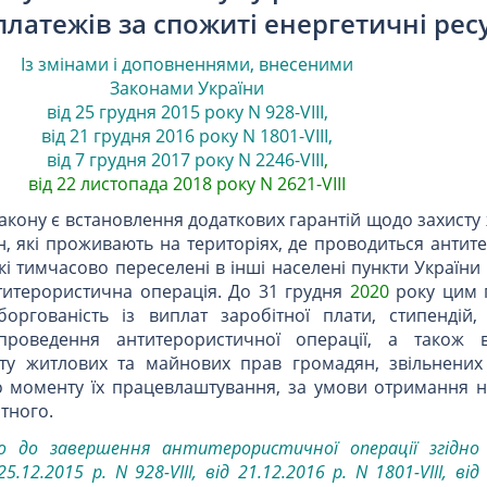
платежів за спожиті енергетичні рес
Із змінами і доповненнями, внесеними
Законами
України
від 25 грудня 2015 року N 928-VIII
,
від 21 грудня 2016 року N 1801-VIII
,
від 7 грудня 2017 року N 2246-VIII
,
від 22 листопада 2018 року N 2621-VIII
кону є встановлення додаткових гарантій щодо захисту
, які проживають на територіях, де проводиться антит
кі тимчасово переселені в інші населені пункти України 
титерористична операція. До 31 грудня
2020
року цим 
оргованість із виплат заробітної плати, стипендій,
проведення антитерористичної операції, а також 
исту житлових та майнових прав громадян, звільнених 
о моменту їх працевлаштування, за умови отримання н
тного.
о до завершення антитерористичної операції згідно
25.12.2015 р. N 928-VIII
, від 21.12.2016 р. N 1801-VIII
, від