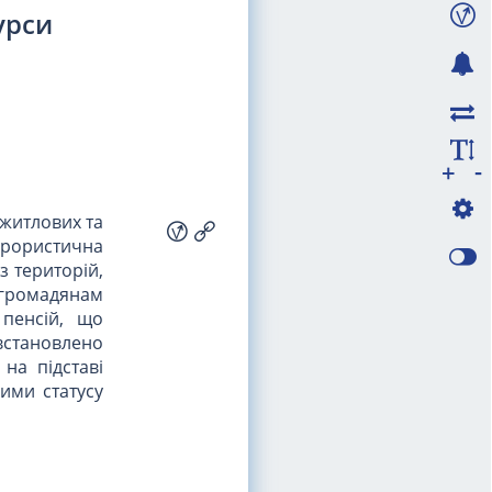
урси
-
+
 житлових та
ерористична
з територій,
громадянам
 пенсій, що
встановлено
на підставі
ими статусу