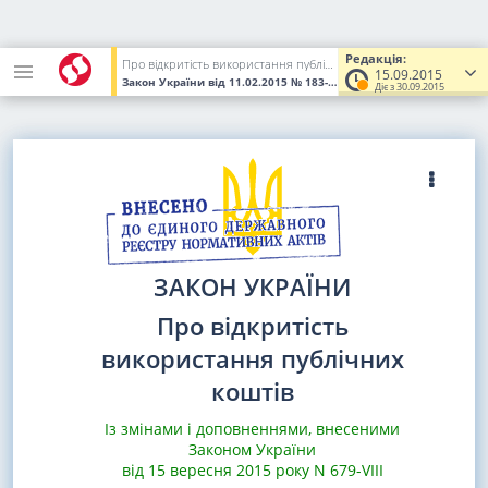
Редакція:
Про відкритість використання публічних коштів
15.09.2015
Закон України
від 11.02.2015
№ 183-VIII
(Увага! Попередня реда
Діє з 30.09.2015
ЗАКОН УКРАЇНИ
Про відкритість
використання публічних
коштів
Із змінами і доповненнями, внесеними
Законом
України
від 15 вересня 2015 року N 679-VIII