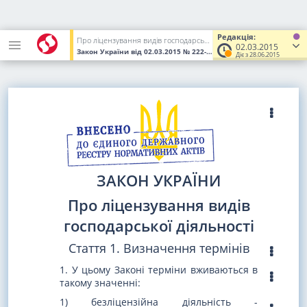
Редакція:
Про ліцензування видів господарської діяльності
02.03.2015
Закон України
від 02.03.2015
№ 222-VIII
(Увага! Попередня реда
Діє з 28.06.2015
ЗАКОН УКРАЇНИ
Про ліцензування видів
господарської діяльності
Стаття 1. Визначення термінів
1. У цьому Законі терміни вживаються в
такому значенні:
1) безліцензійна діяльність -