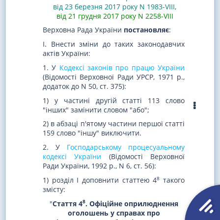
від 23 березня 2017 року N 1983-VIII
,
від 21 грудня 2017 року N 2258-VIII
Верховна Рада України
постановляє
:
I. Внести зміни до таких законодавчих
актів України:
1. У
Кодексі законів про працю України
(Відомості Верховної Ради УРСР, 1971 р.,
додаток до N 50, ст. 375):
1) у частині другій статті 113 слово
"інших" замінити словом "або";
2) в абзаці п'ятому частини першої статті
159 слово "іншу" виключити.
2. У
Господарському процесуальному
кодексі України
(Відомості Верховної
Ради України, 1992 р., N 6, ст. 56):
8
1) розділ I доповнити статтею 4
такого
змісту:
8
"
Стаття 4
. Офіційне оприлюднення
оголошень у справах про