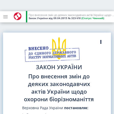
Про внесення змін до деяких законодавчих актів України щодо охорони біорізноманіття
Закон України
від 09.04.2015
№ 323-VIII
(Статус:
Чинний)
ЗАКОН УКРАЇНИ
Про внесення змін до
деяких законодавчих
актів України щодо
охорони біорізноманіття
Верховна Рада України
постановляє
: