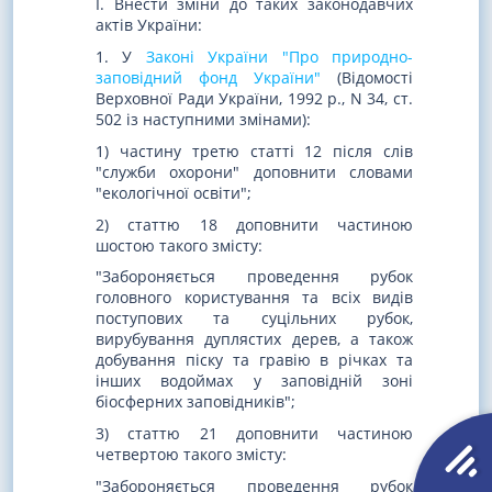
I. Внести зміни до таких законодавчих
актів України:
1. У
Законі України "Про природно-
заповідний фонд України"
(Відомості
Верховної Ради України, 1992 р., N 34, ст.
502 із наступними змінами):
1) частину третю статті 12 після слів
"служби охорони" доповнити словами
"екологічної освіти";
2) статтю 18 доповнити частиною
шостою такого змісту:
"Забороняється проведення рубок
головного користування та всіх видів
поступових та суцільних рубок,
вирубування дуплястих дерев, а також
добування піску та гравію в річках та
інших водоймах у заповідній зоні
біосферних заповідників";
3) статтю 21 доповнити частиною
четвертою такого змісту:
"Забороняється проведення рубок