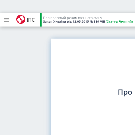
Про правовий режим воєнного стану
ІПС
Закон України
від 12.05.2015
№ 389-VIII
(Статус:
Чинний)
Про 