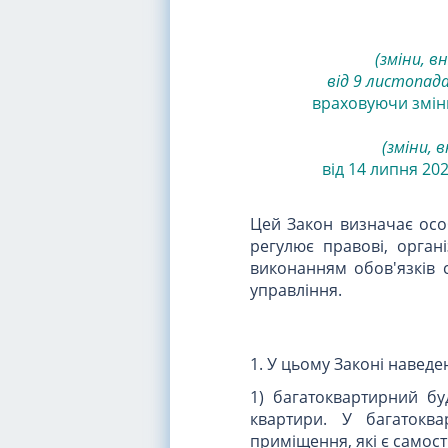
(зміни, в
від 9 листопада 
враховуючи зміни
(зміни, в
від 14 липня 202
Цей Закон визначає особ
регулює правові, органі
виконанням обов'язків 
управління.
1. У цьому Законі наведе
1) багатоквартирний б
квартири. У багатокв
приміщення, які є самос