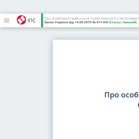
Про особливості здійснення права власності у багатоквар
ІПС
Закон України
від 14.05.2015
№ 417-VIII
(Статус:
Чинний)
Про особ