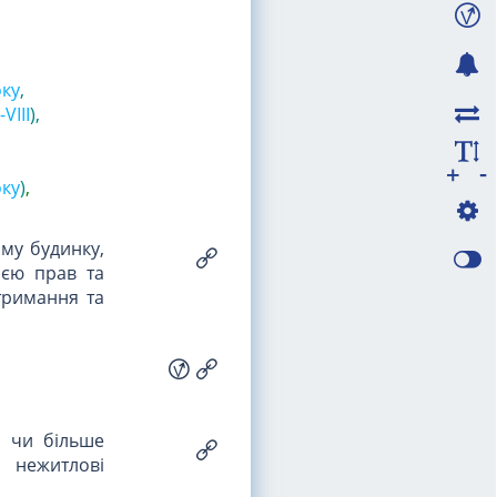
оку
,
VIII
)
,
-
+
оку
)
,
му будинку,
цією прав та
тримання та
и чи більше
 нежитлові