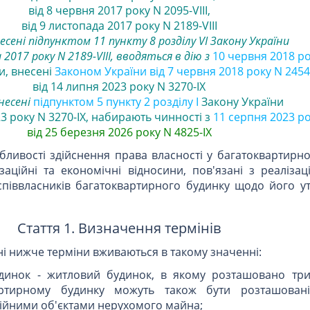
від 8 червня 2017 року N 2095-VIII
,
від 9 листопада 2017 року N 2189-VIII
несені підпунктом 11 пункту 8 розділу VI Закону України
2017 року N 2189-VIII, вводяться в дію з
10 червня 2018 р
, внесені
Законом України від 7 червня 2018 року N 2454-
від 14 липня 2023 року N 3270-IX
несені
підпунктом 5 пункту 2 розділу I
Закону України
3 року N 3270-IX, набирають чинності з
11 серпня 2023 р
від 25 березня 2026 року N 4825-IX
ливості здійснення права власності у багатоквартирно
заційні та економічні відносини, пов'язані з реаліза
співвласників багатоквартирного будинку щодо його у
Стаття 1. Визначення термінів
ні нижче терміни вживаються в такому значенні:
удинок - житловий будинок, в якому розташовано тр
артирному будинку можуть також бути розташовані
тійними об'єктами нерухомого майна;