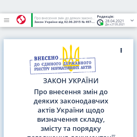
Редакція:
Про внесення змін до деяких законодавчих актів України щодо визначення складу, змісту та порядку погодження документації із землеустрою
28.04.2021
Закон України
від 02.06.2015
№ 497-VIII
(Статус:
Чинний)
Діє з 27.05.2021
ЗАКОН УКРАЇНИ
Про внесення змін до
деяких законодавчих
актів України щодо
визначення складу,
змісту та порядку