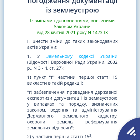
погодження документації
із землеустрою
Із змінами і доповненнями, внесеними
Законом України
від 28 квітня 2021 року N 1423-IX
I. Внести зміни до таких законодавчих
актів України:
1. У
Земельному кодексі України
(Відомості Верховної Ради України, 2002
р., N 3 - 4, ст. 27):
1) пункт "ґ" частини першої статті 15
викласти в такій редакції:
"ґ) забезпечення проведення державної
експертизи документації із землеустрою
у випадках та порядку, визначених
законом, ведення та адміністрування
Державного земельного кадастру,
охорони земель, реформування
земельних відносин";
2
2) у частині першій статті 15
: