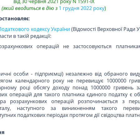
від 30 червня 2021 року N 1591-IX
(який вводиться в дію з
1 грудня 2022 року
)
остановляє
:
 Податкового кодексу України
(Відомості Верховної Ради У
класти в такій редакції:
розрахункових операцій не застосовуються платник
ізичні особи - підприємці) незалежно від обраного виду
тягом календарного року не перевищує 1000000 грив
рному році обсягу доходу понад 1000000 гривень з
их операцій для такого платника єдиного податку є об
тора розрахункових операцій розпочинається з пер
талу, наступного за виникненням такого перев
тупних податкових періодах протягом дії свідоцтва плат
ня