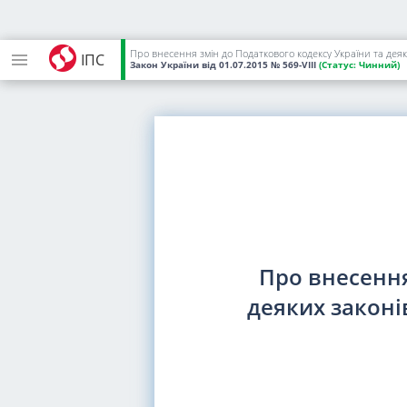
Про внесення змін до Податкового кодексу України та дея
ІПС
Закон України
від 01.07.2015
№ 569-VIII
(Статус:
Чинний)
Про внесення
деяких законі