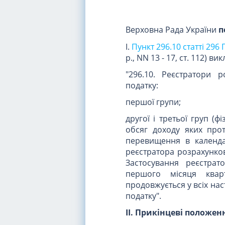
Верховна Рада України
п
I.
Пункт 296.10 статті 296
р., NN 13 - 17, ст. 112) ви
"296.10. Реєстратори 
податку:
першої групи;
другої і третьої груп (ф
обсяг доходу яких про
перевищення в календа
реєстратора розрахунков
Застосування реєстра
першого місяця квар
продовжується у всіх нас
податку".
II. Прикінцеві положен