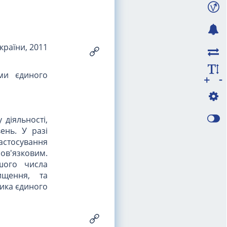
країни, 2011
ами єдиного
-
+
 діяльності,
ень. У разі
астосування
ов'язковим.
шого числа
ищення, та
ника єдиного