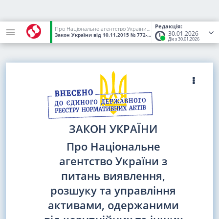
Редакція:
Про Національне агентство України з питань виявлення, розшуку та управління активами, одержаними від корупційних та інших злочинів
30.01.2026
Закон України
від 10.11.2015
№ 772-VIII
(Статус:
Чинний)
Діє з 30.01.2026
ЗАКОН УКРАЇНИ
Про Національне
агентство України з
питань виявлення,
розшуку та управління
активами, одержаними