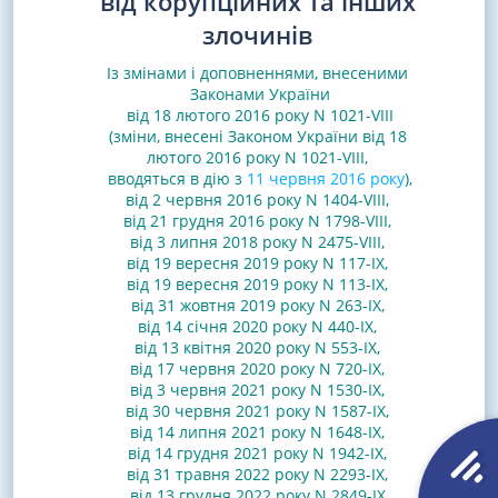
від корупційних та інших
злочинів
Із змінами і доповненнями, внесеними
Законами
України
від 18 лютого 2016 року N 1021-VIII
(зміни, внесені Законом України від 18
лютого 2016 року N 1021-VIII,
вводяться в дію з
11 червня 2016 року
)
,
від 2 червня 2016 року N 1404-VIII,
від 21 грудня 2016 року N 1798-VIII
,
від 3 липня 2018 року N 2475-VIII
,
від 19 вересня 2019 року N 117-IX
,
від 19 вересня 2019 року N 113-IX,
від 31 жовтня 2019 року N 263-IX
,
від 14 січня 2020 року N 440-IX
,
від 13 квітня 2020 року N 553-IX
,
від 17 червня 2020 року N 720-IX
,
від 3 червня 2021 року N 1530-IX
,
від 30 червня 2021 року N 1587-IX
,
від 14 липня 2021 року N 1648-IX
,
від 14 грудня 2021 року N 1942-IX
,
від 31 травня 2022 року N 2293-IX
,
від 13 грудня 2022 року N 2849-IX
,