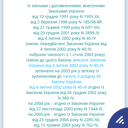
Із змінами і доповненнями, внесеними
Законами
України
від 10 грудня 1991 року N 1955-XII
,
від 5 березня 1998 року N 185/98-ВР
,
від 21 травня 1999 року N 697-XIV
,
від 20 грудня 2001 року N 2899-III
,
від 4 липня 2002 року N 40-IV
(зміни, передбачені Законом України від
4 липня 2002 року N 40-IV,
набрали чинності з 1 січня 2003 року)
(зміни до цього Закону,
внесені Законом
України від 4 липня 2002 року N 40-IV
,
зупинено на 2003 рік у зв'язку із
зупиненням дії
пункту 3 розділу VII
Закону України
від 4 липня 2002 року N 40-IV
згідно із
Законом України від 26 грудня 2002 року
N 380-IV
,
на 2004 рік - згідно із Законом України
від 27 листопада 2003 року N 1344-IV,
на 2005 рік - згідно із Законом України
від 23 грудня 2004 року N 2285-IV),
від 15 травня 2003 року N 762-IV
,