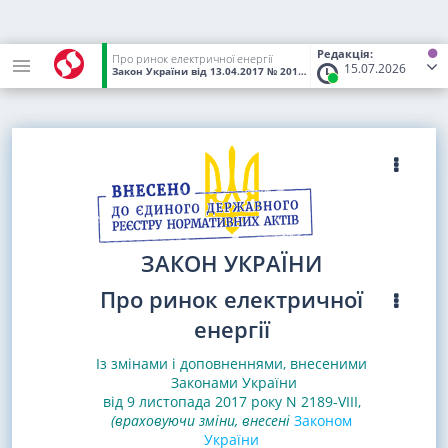
Редакція:
Про ринок електричної енергії
15.07.2026
Закон України
від 13.04.2017
№ 2019-VIII
(Статус:
Чинний)
ЗАКОН УКРАЇНИ
Про ринок електричної
енергії
Із змінами і доповненнями, внесеними
Законами
України
від 9 листопада 2017 року N 2189-VIII,
(враховуючи зміни, внесені
Законом
України