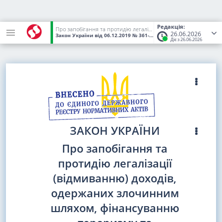
Редакція:
Про запобігання та протидію легалізації (відмиванню) доходів, одержаних злочинним шляхом, фінансуванню тероризму та фінансуванню розповсюдження зброї масового знищення
26.06.2026
Закон України
від 06.12.2019
№ 361-IX
(Статус:
Чинний)
Діє з 26.06.2026
ЗАКОН УКРАЇНИ
Про запобігання та
протидію легалізації
(відмиванню) доходів,
одержаних злочинним
шляхом, фінансуванню