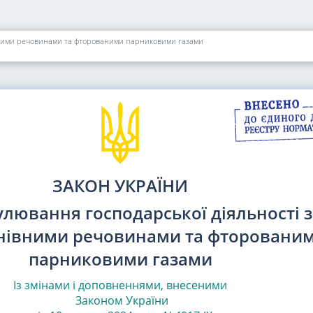
івними речовинами та фторованими парниковими газами
ЗАКОН УКРАЇНИ
улювання господарської діяльності з
нівними речовинами та фторовани
парниковими газами
Із змінами і доповненнями, внесеними
Законом України