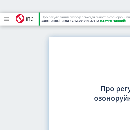
Про регулювання господарської діяльності з озоноруйн
ІПС
Закон України
від 12.12.2019
№ 376-IX
(Статус:
Чинний)
Про рег
озоноруй