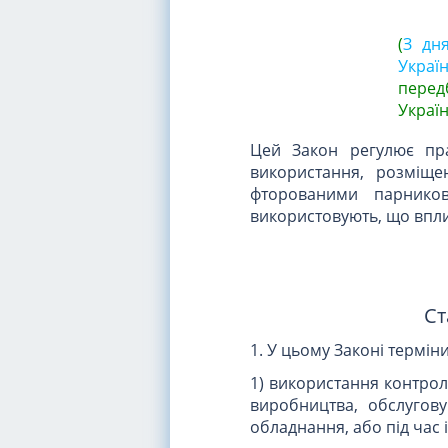
(
З дн
Україн
перед
Україн
Цей Закон регулює пра
використання, розміщ
фторованими парников
використовують, що впли
Ст
1. У цьому Законі термін
1) використання контрол
виробництва, обслугов
обладнання, або під час 