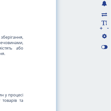
-
+
зберігання,
ечовинами,
істять або
ня.
н у процесі
 товарів та