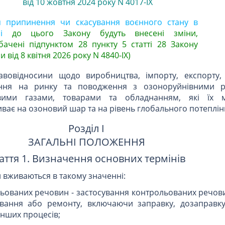
від 10 жовтня 2024 року N 4017-IX
я припинення чи скасування воєнного стану в
і
до цього Закону будуть внесені зміни,
бачені підпунктом 28 пункту 5 статті 28 Закону
и від 8 квітня 2026 року N 4840-IX)
вовідносини щодо виробництва, імпорту, експорту, 
ення на ринку та поводження з озоноруйнівними р
ими газами, товарами та обладнанням, які їх м
ває на озоновий шар та на рівень глобального потеплін
Розділ I
ЗАГАЛЬНІ ПОЛОЖЕННЯ
аття 1. Визначення основних термінів
и вживаються в такому значенні:
ьованих речовин - застосування контрольованих речови
ування або ремонту, включаючи заправку, дозаправку
інших процесів;