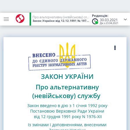
Редакція:
Про альтернативну (невійськову) службу
30.03.2021
Закон України
від 12.12.1991
№ 1975-XII
(Статус:
Чинний)
Діє з 23.04.2021
ЗАКОН УКРАЇНИ
Про альтернативну
(невійськову) службу
Закон введено в дію з 1 січня 1992 року
Постановою Верховної Ради України
від 12 грудня 1991 року N 1976-XII
Із змінами і доповненнями, внесеними