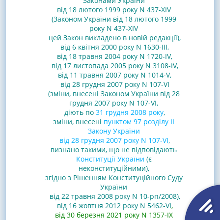
Законами
України
від 18 лютого 1999 року N 437-XIV
(Законом України від 18 лютого 1999
року N 437-XIV
цей Закон викладено в новій редакції)
,
від 6 квітня 2000 року N 1630-III
,
від 18 травня 2004 року N 1720-IV
,
від 17 листопада 2005 року N 3108-IV
,
від 11 травня 2007 року N 1014-V
,
від 28 грудня 2007 року N 107-VI
(зміни, внесені Законом України від 28
грудня 2007 року N 107-VI,
діють по
31 грудня 2008 року
,
зміни, внесені
пунктом 97 розділу II
Закону України
від 28 грудня 2007 року N 107-VI
,
визнано такими, що не відповідають
Конституції України
(є
неконституційними),
згідно з Рішенням Конституційного Суду
України
від 22 травня 2008 року N 10-рп/2008
)
,
від 16 жовтня 2012 року N 5462-VI
,
від 30 березня 2021 року N 1357-IX