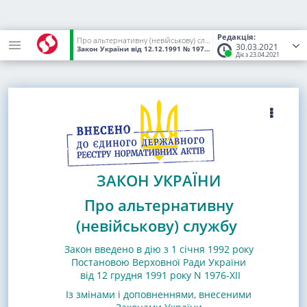
Редакція:
Про альтернативну (невійськову) службу
30.03.2021
Закон України
від 12.12.1991
№ 1975-XII
(Статус:
Чинний)
Діє з 23.04.2021
ЗАКОН УКРАЇНИ
Про альтернативну
(невійськову) службу
Закон введено в дію з 1 січня 1992 року
Постановою Верховної Ради України
від 12 грудня 1991 року N 1976-XII
Із змінами і доповненнями, внесеними