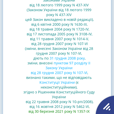
Законами
України
від 18 лютого 1999 року N 437-XIV
(Законом України від 18 лютого 1999
року N 437-XIV
цей Закон викладено в новій редакції)
,
від 6 квітня 2000 року N 1630-III
,
від 18 травня 2004 року N 1720-IV
,
від 17 листопада 2005 року N 3108-IV
,
від 11 травня 2007 року N 1014-V
,
від 28 грудня 2007 року N 107-VI
(зміни, внесені Законом України від 28
грудня 2007 року N 107-VI,
діють по
31 грудня 2008 року
,
зміни, внесені
пунктом 97 розділу II
Закону України
від 28 грудня 2007 року N 107-VI
,
визнано такими, що не відповідають
Конституції України
(є
неконституційними),
згідно з Рішенням Конституційного Суду
України
від 22 травня 2008 року N 10-рп/2008
)
,
від 16 жовтня 2012 року N 5462-VI
,
від 30 березня 2021 року N 1357-IX