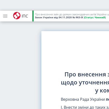
Про внесення змін до деяких законодавчих актів України 
ІПС
Закон України
від 04.11.2020
№ 963-IX
(Статус:
Чинний)
Про внесення 
щодо уточнення
у ко
Верховна Рада України
п
I. Внести зміни до таких 