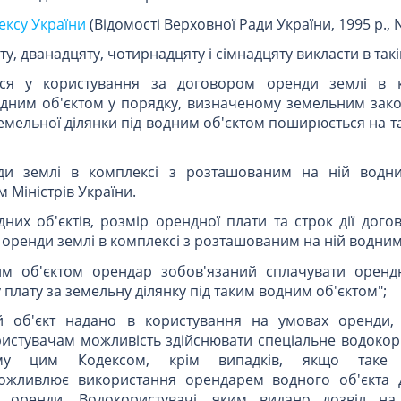
дексу України
(Відомості Верховної Ради України, 1995 р., N 
у, дванадцяту, чотирнадцяту і сімнадцяту викласти в такій
ься у користування за договором оренди землі в 
дним об'єктом у порядку, визначеному земельним зак
емельної ділянки під водним об'єктом поширюється на 
ди землі в комплексі з розташованим на ній водн
 Міністрів України.
их об'єктів, розмір орендної плати та строк дії дого
 оренди землі в комплексі з розташованим на ній водним
им об'єктом орендар зобов'язаний сплачувати оренд
 плату за земельну ділянку під таким водним об'єктом";
й об'єкт надано в користування на умовах оренди, 
истувачам можливість здійснювати спеціальне водокор
ому цим Кодексом, крім випадків, якщо таке 
ожливлює використання орендарем водного об'єкта 
 оренди. Водокористувачі, яким видано дозвіл на