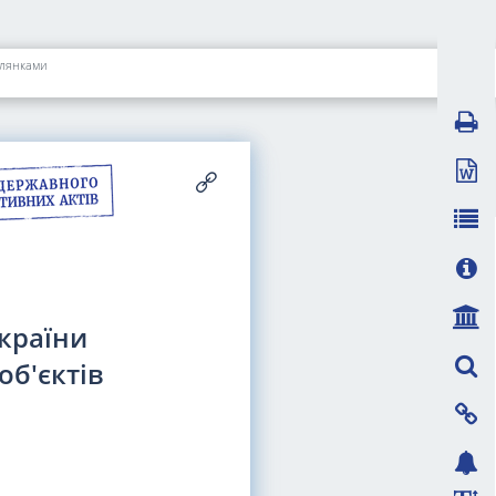
ілянками
України
об'єктів