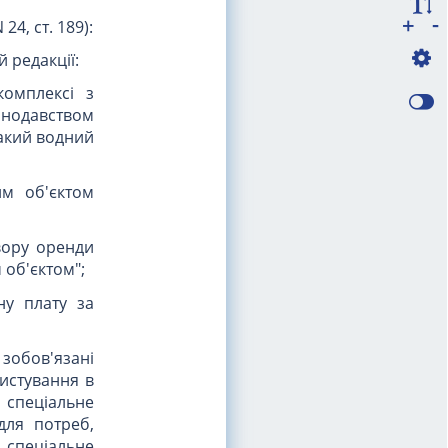
-
+
24, ст. 189):
 редакції:
комплексі з
онодавством
такий водний
им об'єктом
вору оренди
 об'єктом";
ну плату за
зобов'язані
истування в
спеціальне
для потреб,
 спеціальне