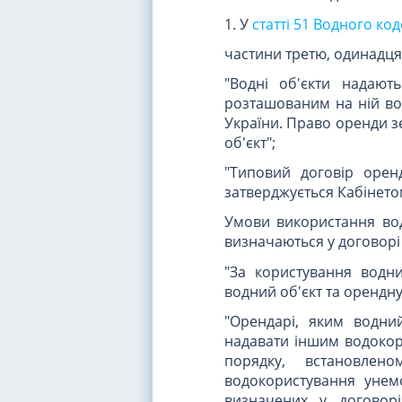
1. У
статті 51 Водного ко
частини третю, одинадцят
"Водні об'єкти надают
розташованим на ній во
України. Право оренди з
об'єкт";
"Типовий договір орен
затверджується Кабінетом
Умови використання водн
визначаються у договорі
"За користування водн
водний об'єкт та орендну
"Орендарі, яким водни
надавати іншим водокор
порядку, встановлен
водокористування унем
визначених у договорі