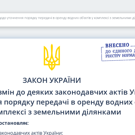
щодо уточнення порядку передачі в оренду водних об'єктів у комплексі з земельними д
ЗАКОН УКРАЇНИ
змін до деяких законодавчих актів 
 порядку передачі в оренду водних 
мплексі з земельними ділянками
остановляє
:
законодавчих актів України: