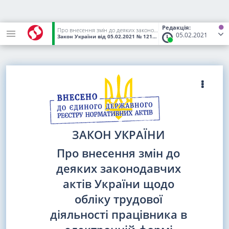
Редакція:
Про внесення змін до деяких законодавчих актів України щодо обліку трудової діяльності працівника в електронній формі
05.02.2021
Закон України
від 05.02.2021
№ 1217-IX
(Статус:
Чинний)
ЗАКОН УКРАЇНИ
Про внесення змін до
деяких законодавчих
актів України щодо
обліку трудової
діяльності працівника в