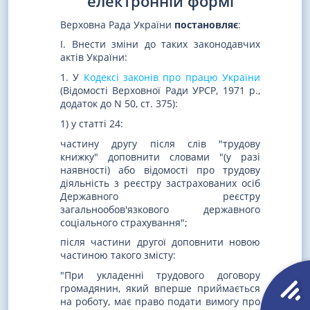
електронній формі
Верховна Рада України
постановляє
:
I. Внести зміни до таких законодавчих
актів України:
1. У
Кодексі законів про працю України
(Відомості Верховної Ради УРСР, 1971 р.,
додаток до N 50, ст. 375):
1) у статті 24:
частину другу після слів "трудову
книжку" доповнити словами "(у разі
наявності) або відомості про трудову
діяльність з реєстру застрахованих осіб
Державного реєстру
загальнообов'язкового державного
соціального страхування";
після частини другої доповнити новою
частиною такого змісту:
"При укладенні трудового договору
громадянин, який вперше приймається
на роботу, має право подати вимогу про