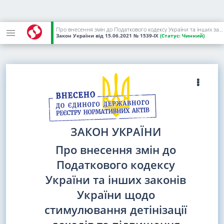
Про внесення змін до Податкового кодексу України та інших законів України щодо стимулювання детінізації доходів та підвищення податкової культури громадян шляхом запровадження одноразового (спеціального) добровільного декларування фізичними особами належних їм активів та сплати одноразового збору до бюджету
Закон України
від 15.06.2021
№ 1539-IX
(Статус:
Чинний)
ЗАКОН УКРАЇНИ
Про внесення змін до
Податкового кодексу
України та інших законів
України щодо
стимулювання детінізації