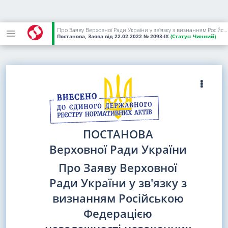
Про Заяву Верховної Ради України у зв'язку з визнанням Російською Федерацією незалежності незаконних самопроголошених утворень на тимчасово окупованих територіях окремих районів Донецької та Луганської областей України
Постанова, Заява
від 22.02.2022
№ 2093-IX
(Статус:
Чинний)
ПОСТАНОВА
Верховної Ради України
Про Заяву Верховної
Ради України у зв'язку з
визнанням Російською
Федерацією