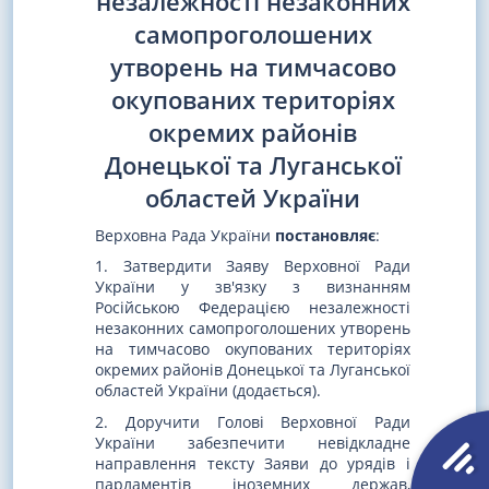
незалежності незаконних
самопроголошених
утворень на тимчасово
окупованих територіях
окремих районів
Донецької та Луганської
областей України
Верховна Рада України
постановляє
:
1. Затвердити Заяву Верховної Ради
України у зв'язку з визнанням
Російською Федерацією незалежності
незаконних самопроголошених утворень
на тимчасово окупованих територіях
окремих районів Донецької та Луганської
областей України (додається).
2. Доручити Голові Верховної Ради
України забезпечити невідкладне
направлення тексту Заяви до урядів і
парламентів іноземних держав,