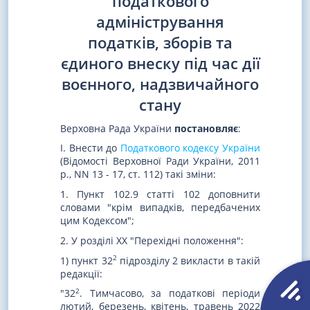
податкового
адміністрування
податків, зборів та
єдиного внеску під час дії
воєнного, надзвичайного
стану
Верховна Рада України
постановляє
:
I. Внести до
Податкового кодексу України
(Відомості Верховної Ради України, 2011
р., NN 13 - 17, ст. 112) такі зміни:
1. Пункт 102.9 статті 102 доповнити
словами "крім випадків, передбачених
цим Кодексом";
2. У розділі XX "Перехідні положення":
2
1) пункт 32
підрозділу 2 викласти в такій
редакції:
2
"32
. Тимчасово, за податкові періоди
лютий, березень, квітень, травень 2022