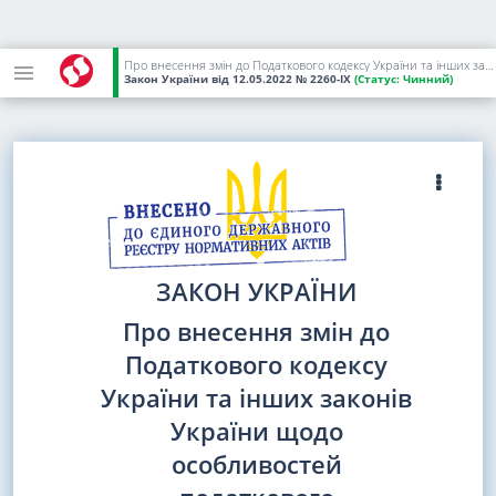
Про внесення змін до Податкового кодексу України та інших законів України щодо особливостей податкового адміністрування податків, зборів та єдиного внеску під час дії воєнного, надзвичайного стану
Закон України
від 12.05.2022
№ 2260-IX
(Статус:
Чинний)
ЗАКОН УКРАЇНИ
Про внесення змін до
Податкового кодексу
України та інших законів
України щодо
особливостей