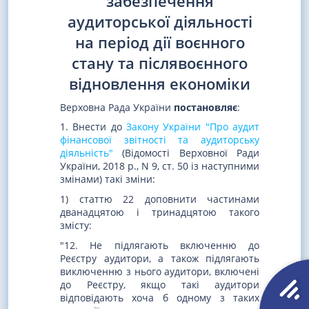
забезпечення
аудиторської діяльності
на період дії воєнного
стану та післявоєнного
відновлення економіки
Верховна Рада України
постановляє
:
1. Внести до
Закону України "Про аудит
фінансової звітності та аудиторську
діяльність"
(Відомості Верховної Ради
України, 2018 р., N 9, ст. 50 із наступними
змінами) такі зміни:
1) статтю 22 доповнити частинами
дванадцятою і тринадцятою такого
змісту:
"12. Не підлягають включенню до
Реєстру аудитори, а також підлягають
виключенню з нього аудитори, включені
до Реєстру, якщо такі аудитори
відповідають хоча б одному з таких