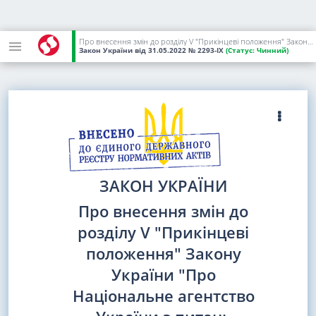
Про внесення змін до розділу V "Прикінцеві положення" Закону України "Про Національне агентство України з питань виявлення, розшуку та управління активами, одержаними від корупційних та інших злочинів" щодо управління активами під час дії воєнного стану
Закон України
від 31.05.2022
№ 2293-IX
(Статус:
Чинний)
ЗАКОН УКРАЇНИ
Про внесення змін до
розділу V "Прикінцеві
положення" Закону
України "Про
Національне агентство