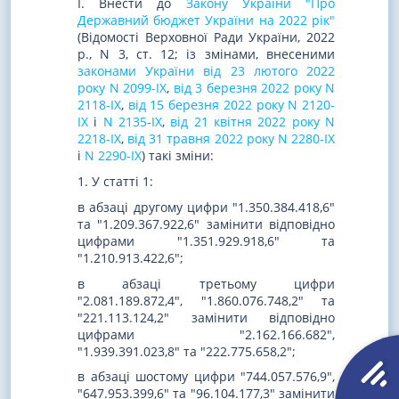
I. Внести до
Закону України "Про
Державний бюджет України на 2022 рік"
(Відомості Верховної Ради України, 2022
р., N 3, ст. 12; із змінами, внесеними
законами України від 23 лютого 2022
року N 2099-IX
,
від 3 березня 2022 року N
2118-IX
,
від 15 березня 2022 року N 2120-
IX
і
N 2135-IX
,
від 21 квітня 2022 року N
2218-IX
,
від 31 травня 2022 року N 2280-IX
і
N 2290-IX
) такі зміни:
1. У статті 1:
в абзаці другому цифри "1.350.384.418,6"
та "1.209.367.922,6" замінити відповідно
цифрами "1.351.929.918,6" та
"1.210.913.422,6";
в абзаці третьому цифри
"2.081.189.872,4", "1.860.076.748,2" та
"221.113.124,2" замінити відповідно
цифрами "2.162.166.682",
"1.939.391.023,8" та "222.775.658,2";
в абзаці шостому цифри "744.057.576,9",
"647.953.399,6" та "96.104.177,3" замінити