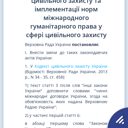
цивільного захисту та
імплементації норм
міжнародного
гуманітарного права у
сфері цивільного захисту
Верховна Рада України
постановляє
:
I. Внести зміни до таких законодавчих
актів України:
1. У
Кодексі цивільного захисту України
(Відомості Верховної Ради України, 2013
р., N 34 - 35, ст. 458):
1) текст статті 3 після слів "інші закони
України" доповнити словами "чинні
міжнародні договори України, згода на
обов'язковість яких надана Верховною
Радою України";
2) у частині першій статті 6:
в абзаці першому слова "Законом