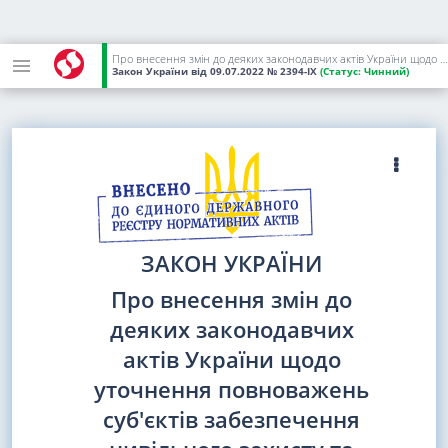
Про внесення змін до деяких законодавчих актів України щодо уточнення повноважень суб'єктів забезпечення цивільного захисту та імплементації норм міжнародного гуманітарного права у сфері цивільного захисту
Закон України
від 09.07.2022
№ 2394-IX
(Статус:
Чинний)
ЗАКОН УКРАЇНИ
Про внесення змін до
деяких законодавчих
актів України щодо
уточнення повноважень
суб'єктів забезпечення