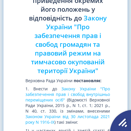
приведення окремих
його положень у
відповідність до
Закону
України "Про
забезпечення прав і
свобод громадян та
правовий режим на
тимчасово окупованій
території України"
Верховна Рада України
постановляє
:
1. Внести до
Закону України "Про
забезпечення прав і свобод внутрішньо
переміщених осіб"
(Відомості Верховної
Ради України, 2015 р., N 1, ст. 1; 2021 р.,
N 40, ст. 330, із змінами, внесеними
Законом України від 30 листопада 2021
року N 1916-IX
) такі зміни:
1) у частинах другій і третій статті 6