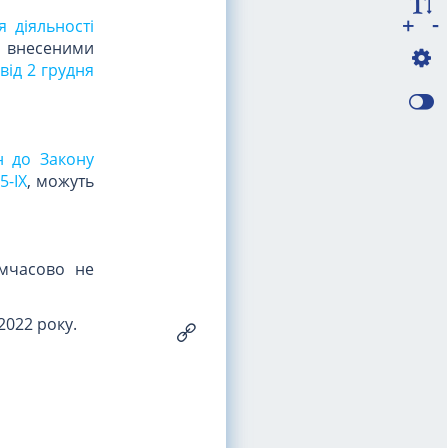
-
+
 діяльності
, внесеними
а
від 2 грудня
н до Закону
5-IX
, можуть
имчасово не
2022 року.