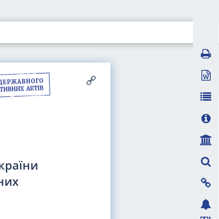
країни
них