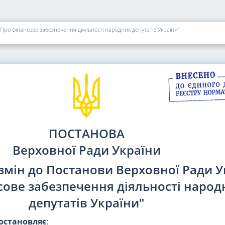
Про фінансове забезпечення діяльності народних депутатів України"
ПОСТАНОВА
Верховної Ради України
змін до Постанови Верховної Ради У
сове забезпечення діяльності народ
депутатів України"
остановляє
: