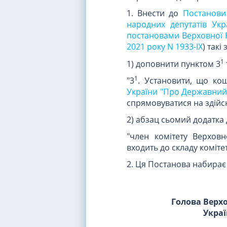
1. Внести до
Постанови
народних депутатів Укр
постановами Верховної Р
2021 року N 1933-IX
) такі 
1
1) доповнити пунктом 3
1
"3
. Установити, що ко
України "Про Державний б
спрямовуватися на здійсн
2) абзац сьомий додатка 
"член комітету Верхов
входить до складу комітет
2. Ця Постанова набирає 
Голова Верх
Укра