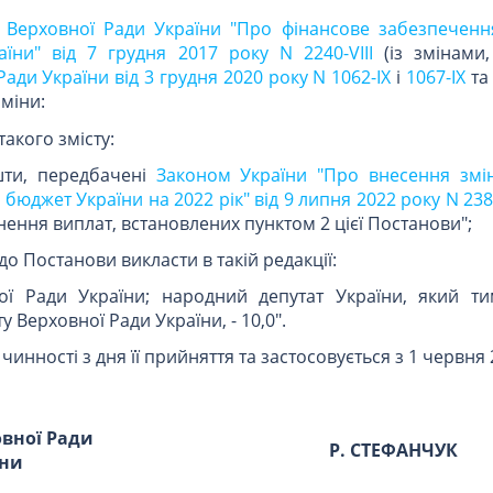
 Верховної Ради України "Про фінансове забезпечення
аїни" від 7 грудня 2017 року N 2240-VIII
(із змінами
ади України від 3 грудня 2020 року N 1062-IX
і
1067-IX
т
зміни:
такого змісту:
шти, передбачені
Законом України "Про внесення змі
юджет України на 2022 рік" від 9 липня 2022 року N 238
ення виплат, встановлених пунктом 2 цієї Постанови";
до Постанови викласти в такій редакції:
ної Ради України; народний депутат України, який т
у Верховної Ради України, - 10,0".
чинності з дня її прийняття та застосовується з 1 червня 
овної Ради
Р. СТЕФАНЧУК
їни