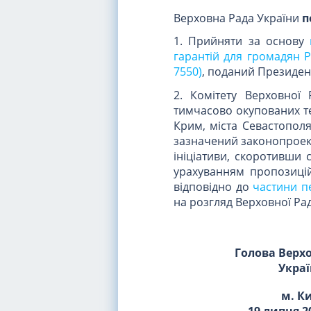
Верховна Рада України
п
1. Прийняти за основу
гарантій для громадян Р
7550)
, поданий Президен
2. Комітету Верховної 
тимчасово окупованих те
Крим, міста Севастопол
зазначений законопроект
ініціативи, скоротивши 
урахуванням пропозицій
відповідно до
частини п
на розгляд Верховної Рад
Голова Верх
Укра
м. К
19 липня 2