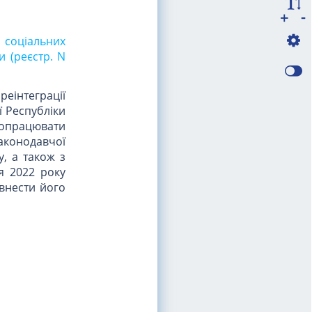
-
+
 соціальних
и (реєстр. N
еінтеграції
ї Республіки
оопрацювати
законодавчої
, а також з
я 2022 року
 внести його