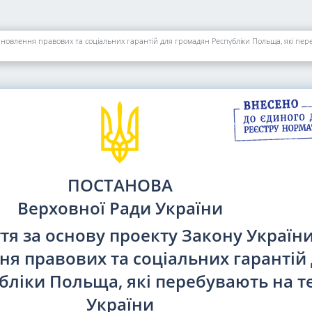
новлення правових та соціальних гарантій для громадян Республіки Польща, які пере
ПОСТАНОВА
Верховної Ради України
тя за основу проекту Закону Україн
ня правових та соціальних гарантій
бліки Польща, які перебувають на те
України