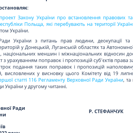
остановляє
:
проект Закону України про встановлення правових та
еспубліки Польща, які перебувають на території Україн
том України.
Ради України з питань прав людини, деокупації та р
риторій у Донецькій, Луганській областях та Автономно
я, національних меншин і міжнаціональних відносин д
 з урахуванням поправок і пропозицій суб'єктів права 
строк подання таких поправок і пропозицій наполовину
, висловлених у висновку цього Комітету від 19 липн
ершої статті 116 Регламенту Верховної Ради України
, та
и України у другому читанні.
овної Ради
Р. СТЕФАНЧУК
їни
иїв
022 року