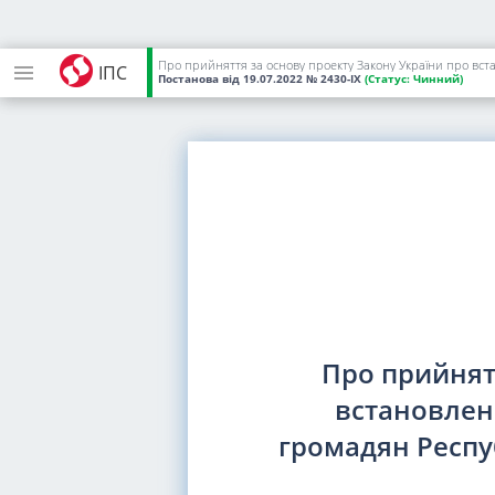
Про прийняття за основу проекту Закону України про вста
ІПС
Постанова
від 19.07.2022
№ 2430-IX
(Статус:
Чинний)
Про прийнят
встановлен
громадян Респу