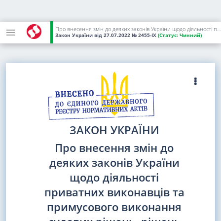
Про внесення змін до деяких законів України щодо діяльності приватних виконавців та примусового виконання судових рішень, рішень інших органів (посадових осіб) у період дії воєнного стану
Закон України
від 27.07.2022
№ 2455-IX
(Статус:
Чинний)
ЗАКОН УКРАЇНИ
Про внесення змін до
деяких законів України
щодо діяльності
приватних виконавців та
примусового виконання