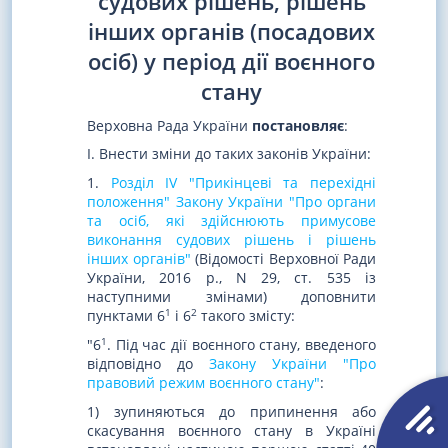
судових рішень, рішень
інших органів (посадових
осіб) у період дії воєнного
стану
Верховна Рада України
постановляє
:
I. Внести зміни до таких законів України:
1.
Розділ IV "Прикінцеві та перехідні
положення" Закону України "Про органи
та осіб, які здійснюють примусове
виконання судових рішень і рішень
інших органів"
(Відомості Верховної Ради
України, 2016 р., N 29, ст. 535 із
наступними змінами) доповнити
1
2
пунктами 6
і 6
такого змісту:
1
"6
. Під час дії воєнного стану, введеного
відповідно до
Закону України "Про
правовий режим воєнного стану"
:
1) зупиняються до припинення або
скасування воєнного стану в Україні