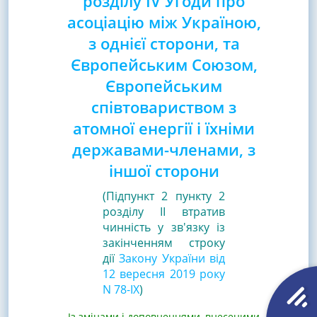
розділу IV Угоди про
асоціацію між Україною,
з однієї сторони, та
Європейським Союзом,
Європейським
співтовариством з
атомної енергії і їхніми
державами-членами, з
іншої сторони
(Підпункт 2 пункту 2
розділу ІІ втратив
чинність у зв'язку із
закінченням строку
дії
Закону України від
12 вересня 2019 року
N 78-IX
)
Із змінами і доповненнями, внесеними