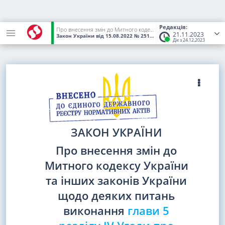
Редакція:
Про внесення змін до Митного кодексу України та інших законів України щодо деяких питань виконання глави 5 розділу IV Угоди про асоціацію між Україною, з однієї сторони, та Європейським Союзом, Європейським співтовариством з атомної енергії і їхніми державами-членами, з іншої сторони
21.11.2023
Закон України
від 15.08.2022
№ 2510-IX
(Статус:
Чинний)
Діє з 24.12.2023
ЗАКОН УКРАЇНИ
Про внесення змін до
Митного кодексу України
та інших законів України
щодо деяких питань
виконання
глави 5