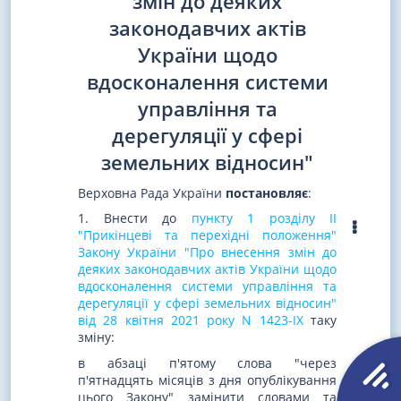
змін до деяких
законодавчих актів
України щодо
вдосконалення системи
управління та
дерегуляції у сфері
земельних відносин"
Верховна Рада України
постановляє
:
1. Внести до
пункту 1 розділу II
"Прикінцеві та перехідні положення"
Закону України "Про внесення змін до
деяких законодавчих актів України щодо
вдосконалення системи управління та
дерегуляції у сфері земельних відносин"
від 28 квітня 2021 року N 1423-IX
таку
зміну:
в абзаці п'ятому слова "через
п'ятнадцять місяців з дня опублікування
цього Закону" замінити словами та