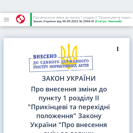
Про внесення зміни до пункту 1 розділу II "Прикінцеві та перехідні положення" Закону України "Про внесення змін до деяких законодавчих актів України щодо вдосконалення системи управління та дерегуляції у сфері земельних відносин"
Закон України
від 06.09.2022
№ 2566-IX
(Статус:
Чинний)
ЗАКОН УКРАЇНИ
Про внесення зміни до
пункту 1 розділу II
"Прикінцеві та перехідні
положення" Закону
України "Про внесення