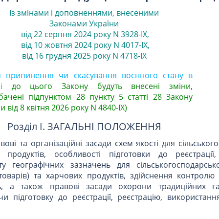
Із змінами і доповненнями, внесеними
Законами
України
від 22 серпня 2024 року N 3928-IX
,
від 10 жовтня 2024 року N 4017-IX
,
від 16 грудня 2025 року N 4718-IX
я припинення чи скасування воєнного стану в
і
до цього Закону будуть внесені зміни,
бачені підпунктом 28 пункту 5 статті 28 Закону
и від 8 квітня 2026 року N 4840-IX)
Розділ I. ЗАГАЛЬНІ ПОЛОЖЕННЯ
ові та організаційні засади схем якості для сільськог
 продуктів, особливості підготовки до реєстрації, 
ту географічних зазначень для сільськогосподарсько
 товарів) та харчових продуктів, здійснення контролю
ь, а також правові засади охорони традиційних г
и підготовку до реєстрації, реєстрацію, використання