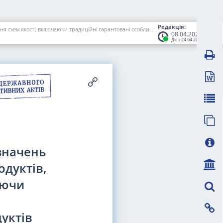
Редакція:
Про особливості правової охорони географічних зазначень для сільськогосподарської продукції та харчових продуктів, захист прав та застосування схем якості, включаючи традиційні гарантовані особливості для сільськогосподарської продукції та харчових продуктів
08.04.2026
Діє з 24.04.2026
значень
одуктів,
аючи
дуктів