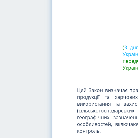
(
З дн
Україн
перед
Україн
Цей Закон визначає прав
продукції та харчових
використання та захис
(сільськогосподарських
географічних зазначен
особливостей, включаюч
контроль.