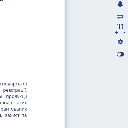
-
+
осподарської
реєстрації,
ї продукції
 щодо таких
арантованих
, захист та