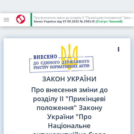
Про внесення зміни до розділу II "Прикінцеві положення" Закону України "Про Національне антикорупційне бюро України" щодо встановлення обмежень для призначення Директора Національного антикорупційного бюро України у зв'язку з введенням воєнного стану в Україні
Закон України
від 07.09.2022
№ 2582-IX
(Статус:
Чинний)
ЗАКОН УКРАЇНИ
Про внесення зміни до
розділу II "Прикінцеві
положення" Закону
України "Про
Національне