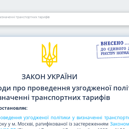
 визначенні транспортних тарифів
ЗАКОН УКРАЇНИ
годи про проведення узгодженої полі
значенні транспортних тарифів
остановляє
:
оведення узгодженої політики у визначенні транспорт
оку у м. Москві, ратифікованої із застереженням
Законом