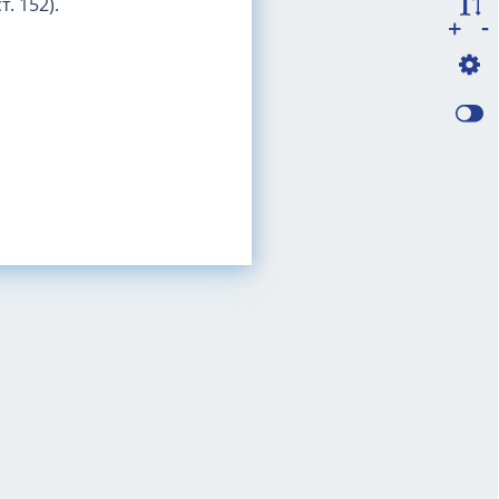
т. 152).
-
+