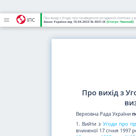
Про вихід з Угоди про проведення узгодженої політики у
ІПС
Закон України
від 10.04.2023
№ 3031-IX
(Статус:
Чинний)
Про вихід з У
ви
Верховна Рада України
п
1. Вийти з
Угоди про пр
вчиненої 17 січня 1997 р