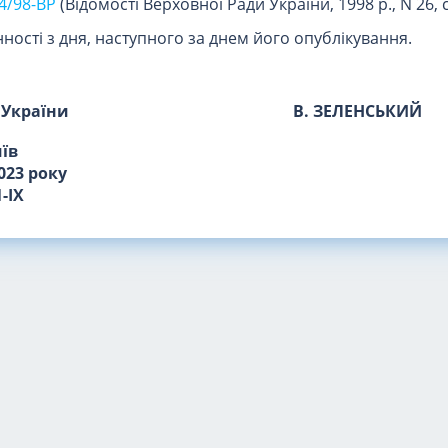
4/98-ВР
(Відомості Верховної Ради України, 1998 р., N 26, с
ності з дня, наступного за днем його опублікування.
 України
В. ЗЕЛЕНСЬКИЙ
иїв
023 року
-IX