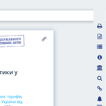
тики у
них тарифів
,
 України від