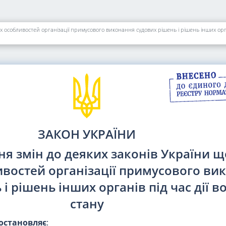
 особливостей організації примусового виконання судових рішень і рішень інших орган
ЗАКОН УКРАЇНИ
ня змін до деяких законів України 
востей організації примусового ви
і рішень інших органів під час дії в
стану
остановляє
: