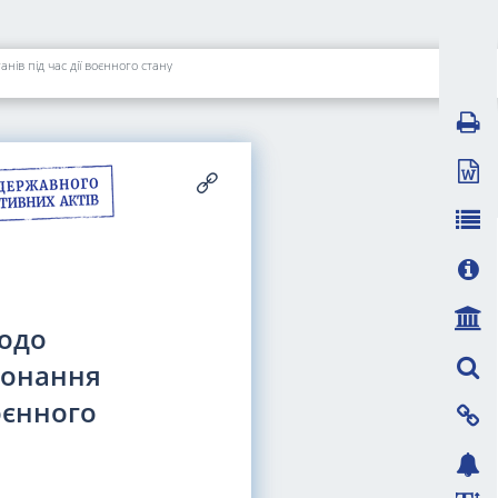
ів під час дії воєнного стану
щодо
конання
оєнного