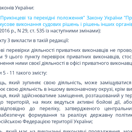
законів України:
 "Прикінцеві та перехідні положення" Закону України "П
имусове виконання судових рішень і рішень інших органі
016 р., N 29, ст. 535 із наступними змінами):
у 3 викласти в такій редакції:
ові перевірки діяльності приватних виконавців не прово
 9 цього пункту перевірок приватних виконавців, стос
нення ними своєї діяльності в офісі приватного виконавц
5 - 11 такого змісту:
ць, який зупиняє свою діяльність, може заміщуватис
є свою діяльність в іншому виконавчому окрузі, крім ви
ця, який здійснюватиме заміщення, розташований у тер
о територій, на яких ведуться активні бойові дії, аб
 відповідно до переліку, затвердженого центральн
забезпечує формування та реалізує державну політи
сійською Федерацією території України;
ь, який має на виконанні виконавчі провадження, мо