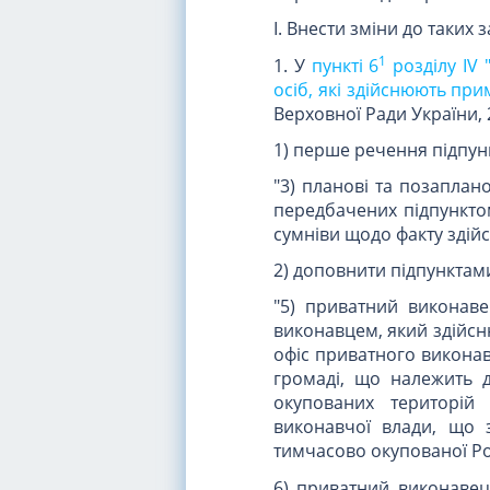
I. Внести зміни до таких 
1
1. У
пункті 6
розділу IV
осіб, які здійснюють пр
Верховної Ради України, 2
1) перше речення підпункт
"3) планові та позаплан
передбачених підпунктом
сумніви щодо факту здійс
2) доповнити підпунктами 
"5) приватний виконаве
виконавцем, який здійсню
офіс приватного виконав
громаді, що належить д
окупованих територій
виконавчої влади, що 
тимчасово окупованої Ро
6) приватний виконавец