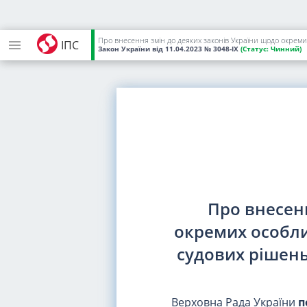
Про внесення змін до деяких законів України щодо окремих
ІПС
Закон України
від 11.04.2023
№ 3048-IX
(Статус:
Чинний)
Про внесен
окремих особли
судових рішень 
Верховна Рада України
п