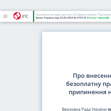
Про внесення зміни до статті 23 Закону України "Про бе
ІПС
Закон України
від 23.05.2024
№ 3757-IX
(Статус:
Чинний)
Про внесення
безоплатну пр
припинення н
Верховна Рада України
п