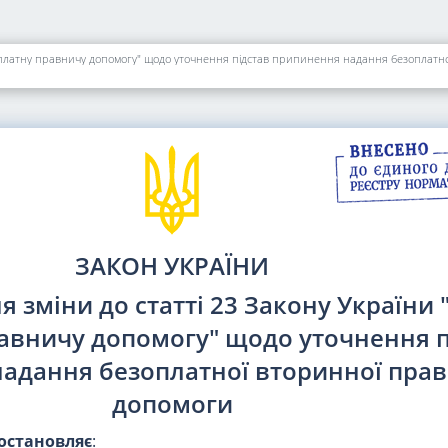
зоплатну правничу допомогу" щодо уточнення підстав припинення надання безоплатн
ЗАКОН УКРАЇНИ
 зміни до статті 23 Закону України 
авничу допомогу" щодо уточнення п
адання безоплатної вторинної прав
допомоги
остановляє
: