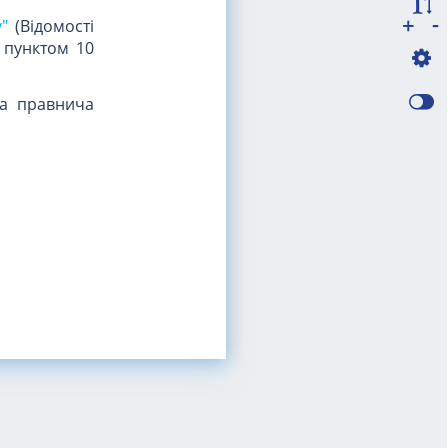
-
+
"
(Відомості
и пунктом 10
на правнича