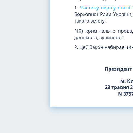
1.
Частину першу статті
Верховної Ради України, 
такого змісту:
"10) кримінальне пров
допомога, зупинено".
2. Цей Закон набирає чин
Президент
м. К
23 травня 2
N 3757