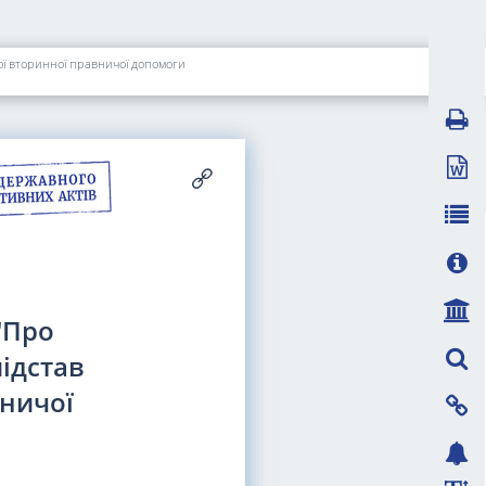
ої вторинної правничої допомоги
"Про
ідстав
ничої