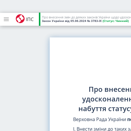
Про внесення змін до деяких законів України щодо удоскон
ІПС
Закон України
від 05.06.2024
№ 3783-IX
(Статус:
Чинний)
Про внесен
удосконаленн
набуття статус
Верховна Рада України
п
I. Внести зміни до таких 