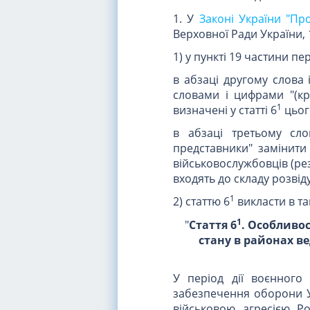
1. У
Законі України "Про
Верховної Ради України, 1
1) у пункті 19 частини пер
в абзаці другому слова і
словами і цифрами "(кр
1
визначені у статті 6
цього
в абзаці третьому сло
представники" замінити
військовослужбовців (рез
входять до складу розвід
1
2) статтю 6
викласти в так
1
"
Стаття 6
. Особливос
стану в районах в
У період дії воєнного 
забезпечення оборони Ук
військовою агресією Ро