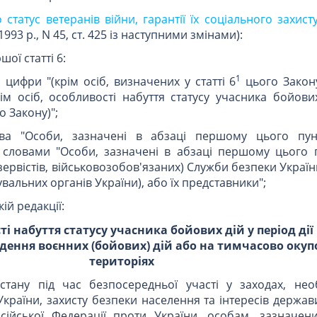
 статус ветеранів війни, гарантії їх соціального захисту
993 р., N 45, ст. 425 із наступними змінами):
шої статті 6:
1
 цифри "(крім осіб, визначених у статті 6
цього Закону
ім осіб, особливості набуття статусу учасника бойови
 Закону)";
ва "Особи, зазначені в абзаці першому цього пун
 словами "Особи, зазначені в абзаці першому цього п
ервістів, військовозобов'язаних) Служби безпеки України 
увальних органів України), або їх представники";
ій редакції:
ті набуття статусу учасника бойових дій у період дії
едення воєнних (бойових) дій або на тимчасово оку
територіях
стану під час безпосередньої участі у заходах, нео
раїни, захисту безпеки населення та інтересів держави
сійської Федерації проти України, особам, зазначен