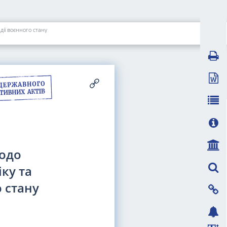
дії воєнного стану
щодо
ку та
о стану