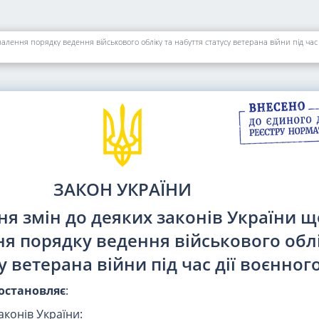
алення порядку ведення військового обліку та набуття статусу ветерана війни під час 
ЗАКОН УКРАЇНИ
ня змін до деяких законів України 
я порядку ведення військового облі
у ветерана війни під час дії воєнног
остановляє
:
законів України: