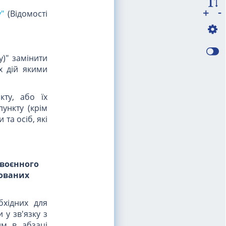
-
+
"
(Відомості
)" замінити
х дій якими
кту, або їх
ункту (крім
та осіб, які
 воєнного
пованих
бхідних для
 у зв'язку з
им в абзаці