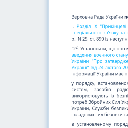
Верховна Рада України
п
I.
Розділ IX "Прикінцев
спеціального зв'язку та 
р., N 25, ст. 890 із наст
2
"2
. Установити, що прот
введення воєнного стану 
України "Про затвердж
Україні" від 24 лютого 2
інформації України має п
у порядку, встановленом
систем, засобів раді
використовують із безп
потреб Збройних Сил Укр
України, Служби безпеки
складових сил безпеки т
в установленому поряд