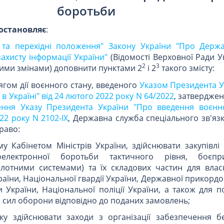
боротьби
остановляє
:
і та перехідні положення" Закону України "Про Держ
захисту інформації України"
(Відомості Верховної Ради У
2
3
упними змінами) доповнити пунктами 2
і 2
такого змісту:
ягом дії воєнного стану, введеного
Указом Президента У
в Україні" від 24 лютого 2022 року N 64/2022
, затвердже
ення Указу Президента України "Про введення воєнн
022 року N 2102-IX
, Державна служба спеціального зв'язк
раво:
у Кабінетом Міністрів України, здійснювати закупівлі
оелектронної боротьби тактичного рівня, боєпри
ілотними системами) та їх складових частин для влас
аїни, Національної гвардії України, Державної прикорд
 України, Національної поліції України, а також для 
а сил оборони відповідно до поданих замовлень;
ку здійснювати заходи з організації забезпечення б