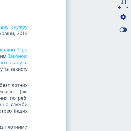
-
+
авну службу
країни, 2014
країни "Про
ним
Законом
ого стану в
у та захисту
 безпілотних
пасів (які
них потреб,
онної служби
потреб інших
езпілотними