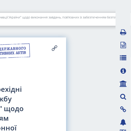
Про внесення змін до розділу IX "Прикінцеві та перехідні положення" Закону України "Про Державну службу спеціального зв'язку та захисту інформації України" щодо виконання завдань, пов'язаних із забезпеченням безпілотними системами, засобами радіоелектронної боротьби
ехідні
жбу
и" щодо
ням
онної