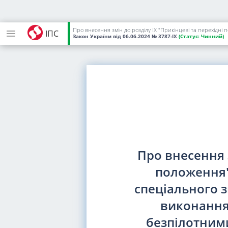
ІПС
Закон України
від 06.06.2024
№ 3787-IX
(Статус:
Чинний)
Про внесення з
положення"
спеціального з
виконання 
безпілотним