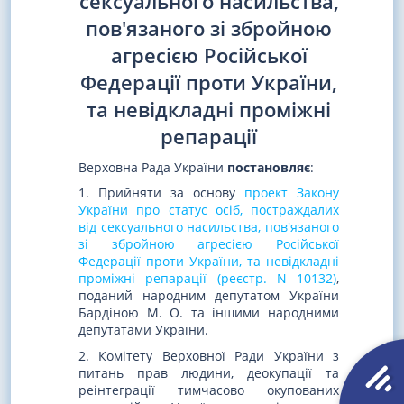
сексуального насильства,
пов'язаного зі збройною
агресією Російської
Федерації проти України,
та невідкладні проміжні
репарації
Верховна Рада України
постановляє
:
1. Прийняти за основу
проект Закону
України про статус осіб, постраждалих
від сексуального насильства, пов'язаного
зі збройною агресією Російської
Федерації проти України, та невідкладні
проміжні репарації (реєстр. N 10132)
,
поданий народним депутатом України
Бардіною М. О. та іншими народними
депутатами України.
2. Комітету Верховної Ради України з
питань прав людини, деокупації та
реінтеграції тимчасово окупованих