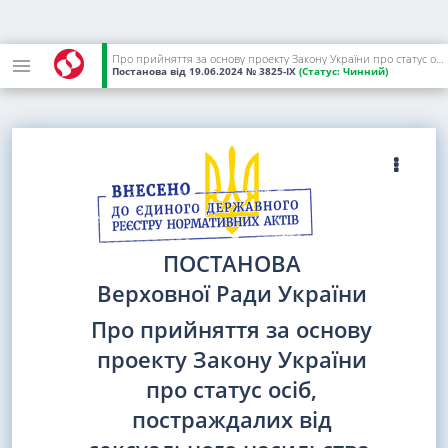
Про прийняття за основу проекту Закону України про статус осіб, постраждалих від сексуального насильства, пов'язаного зі збройною агресією Російської Федерації проти України, та невідкладні проміжні репарації
Постанова
від 19.06.2024
№ 3825-IX
(Статус:
Чинний)
ПОСТАНОВА
Верховної Ради України
Про прийняття за основу
проекту Закону України
про статус осіб,
постраждалих від