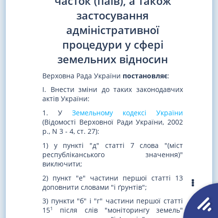
часток (паїв), а також
застосування
адміністративної
процедури у сфері
земельних відносин
Верховна Рада України
постановляє
:
I. Внести зміни до таких законодавчих
актів України:
1. У
Земельному кодексі України
(Відомості Верховної Ради України, 2002
р., N 3 - 4, ст. 27):
1) у пункті "д" статті 7 слова "(міст
республіканського значення)"
виключити;
2) пункт "е" частини першої статті 13
доповнити словами "і ґрунтів";
3) пункти "б" і "г" частини першої статті
1
15
після слів "моніторингу земель"