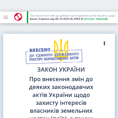
Про внесення змін до деяких законодавчих актів України щодо захисту інтересів власників земельних часток (паїв), а також застосування адміністративної процедури у сфері земельних відносин
Закон України
від 08.10.2024
№ 3993-IX
(Статус:
Чинний)
ЗАКОН УКРАЇНИ
Про внесення змін до
деяких законодавчих
актів України щодо
захисту інтересів
власників земельних