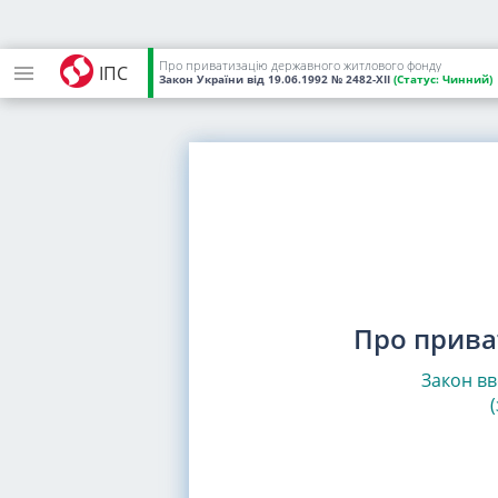
Про приватизацію державного житлового фонду
ІПС
Закон України
від 19.06.1992
№ 2482-XII
(Статус:
Чинний)
Про прива
Закон вв