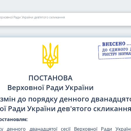
ерховної Ради України дев'ятого скликання
ПОСТАНОВА
Верховної Ради України
змін до порядку денного дванадцятої
ої Ради України дев'ятого скликанн
остановляє
:
у денного дванадцятої сесії Верховної Ради Україн