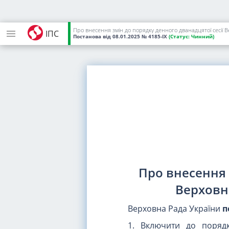
Про внесення змін до порядку денного дванадцятої сесії В
ІПС
Постанова
від 08.01.2025
№ 4185-IX
(Статус:
Чинний)
Про внесення 
Верховн
Верховна Рада України
п
1. Включити до порядк