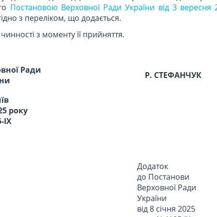
ого
Постановою Верховної Ради України від 3 вересня 
гідно з переліком, що додається.
чинності з моменту її прийняття.
овної Ради
Р. СТЕФАНЧУК
їни
иїв
25 року
-IX
Додаток
до Постанови
Верховної Ради
України
від 8 січня 2025