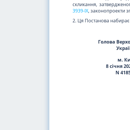
скликання, затверджен
3939-IX
, законопроекти з
2. Ця Постанова набирає 
Голова Верх
Укра
м. К
8 січня 20
N 4185