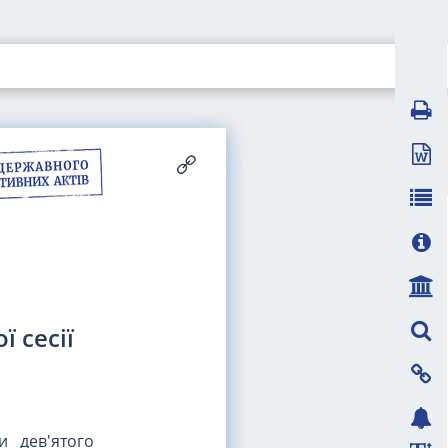
 сесії
я
и дев'ятого