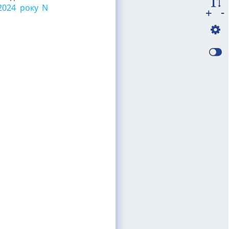
2024 року N
-
+