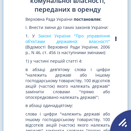
комунальної власності,
переданих в оренду
Верховна Рада України
постановляє
:
I. Внести зміни до таких законів України:
1. У
Законі України "Про управління
об'єктами державної власності"
(Відомості Верховної Ради України, 2006
р., N 46, ст. 456 із наступними змінами):
1) у частині першій статті 4:
в абзаці дев'ятому слова і цифри
"належить державі або іншому
господарському товариству, 100 відсотків
акцій (часток) якого належать державі"
замінити словами "прямо або
опосередковано належать державі";
в абзаці одинадцятому:
слова і цифри "належить державі або
іншому господарському товариству, 100
відсотків акцій (часток) якого належать
державі" замінити словами "прямо або