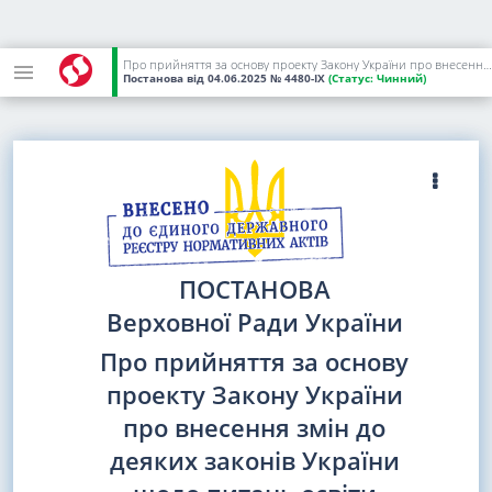
Про прийняття за основу проекту Закону України про внесення змін до деяких законів України щодо питань освіти військовослужбовців віком від 18 до 25 років, які проходять військову службу за контрактом або за призовом під час мобілізації, на особливий період
Постанова
від 04.06.2025
№ 4480-IX
(Статус:
Чинний)
ПОСТАНОВА
Верховної Ради України
Про прийняття за основу
проекту Закону України
про внесення змін до
деяких законів України