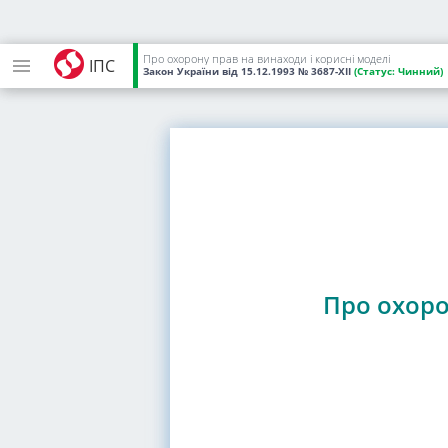
Про охорону прав на винаходи і корисні моделі
ІПС
Закон України
від 15.12.1993
№ 3687-XII
(Статус:
Чинний)
Про охоро