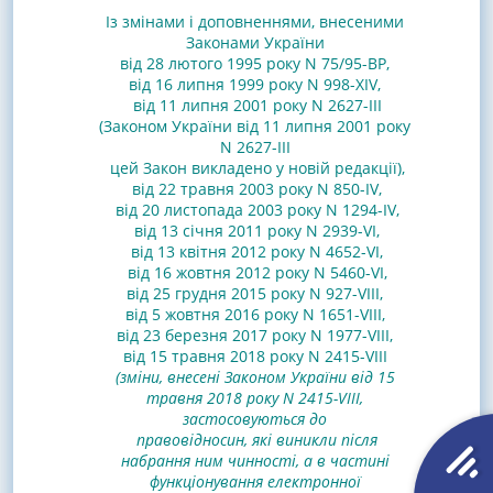
Із змінами і доповненнями, внесеними
Законами
України
від 28 лютого 1995 року N 75/95-ВР
,
від 16 липня 1999 року N 998-XIV
,
від 11 липня 2001 року N 2627-III
(Законом України від 11 липня 2001 року
N 2627-III
цей Закон викладено у новій редакції)
,
від 22 травня 2003 року N 850-IV
,
від 20 листопада 2003 року N 1294-IV
,
від 13 січня 2011 року N 2939-VI
,
від 13 квітня 2012 року N 4652-VI
,
від 16 жовтня 2012 року N 5460-VI
,
від 25 грудня 2015 року N 927-VIII
,
від 5 жовтня 2016 року N 1651-VIII
,
від 23 березня 2017 року N 1977-VIII
,
від 15 травня 2018 року N 2415-VIII
(зміни, внесені Законом України від 15
травня 2018 року N 2415-VIII,
застосовуються до
правовідносин, які виникли після
набрання ним чинності, а в частині
функціонування електронної