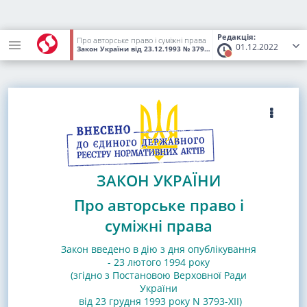
Редакція:
Про авторське право і суміжні права
01.12.2022
Закон України
від 23.12.1993
№ 3792-XII
(Статус:
Втратив чинніс
ЗАКОН УКРАЇНИ
Про авторське право і
суміжні права
Закон введено в дію з дня опублікування
- 23 лютого 1994 року
(згідно з Постановою Верховної Ради
України
від 23 грудня 1993 року N 3793-XII)